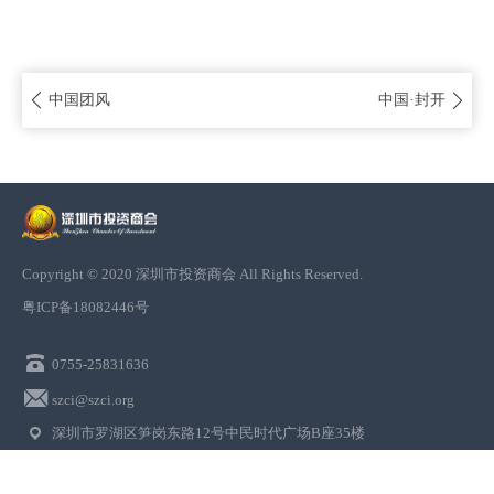


中国团风
中国·封开
Copyright © 2020 深圳市投资商会 All Rights Reserved.
粤ICP备18082446号

0755-25831636

szci@szci.org
深圳市罗湖区笋岗东路12号中民时代广场B座35楼
